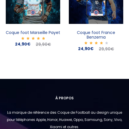
Coque foot Marseille Payet
Coque foot France
Benzema
Le
Le
24,90
Note
€
29,90
€
5.00
Le
Le
24,90
Note
€
29,90
€
sur 5
4.00
prix
prix
sur 5
prix
prix
actuel
initial
actuel
initial
est :
était :
est :
était :
24,90€.
29,90€.
24,90€.
29,90€.
À PROPOS
La marque de référence des Coque de Football au design unique
pour téléphones Apple, Honor, Huawei, Oppo, Samsung, Sony, Vivo,
Xiaomi et autres.