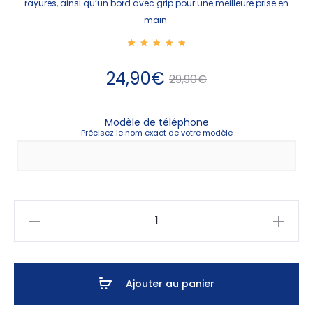
rayures, ainsi qu’un bord avec grip pour une meilleure prise en
main.
1
Noté
5.00
sur 5
Le
Le
24,90
€
basé
29,90
€
sur
notatio
n
client
prix
prix
Modèle de téléphone
Précisez le nom exact de votre modèle
actuel
initial
est :
était :
24,90€.
29,90€.
quantité
de
Coque
foot
Ajouter au panier
France
Giroud