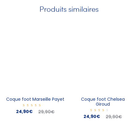
Produits similaires
Coque foot Marseille Payet
Coque foot Chelsea
Giroud
Le
Note
Le
24,90
€
29,90
€
5.00
Le
Note
Le
24,90
€
29,90
€
sur 5
3.00
prix
prix
sur
prix
prix
5
actuel
initial
actuel
initial