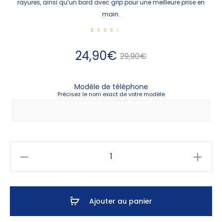
rayures, ainsi qu’un bord avec grip pour une meilleure prise en
main.
1
Noté
3.00
sur
Le
Le
24,90
€
5
29,90
€
basé
sur
nota
tion
prix
prix
clie
nt
Modèle de téléphone
Précisez le nom exact de votre modèle
actuel
initial
est :
était :
24,90€.
29,90€.
quantité
de
Coque
foot
Ajouter au panier
Paris
Verratti