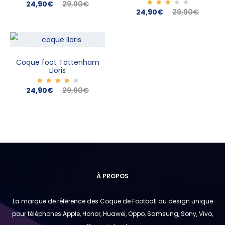
Le
Le
24,90
Note
€
29,90
€
4.00
Le
Le
24,90
Note
€
29,90
€
sur 5
3.00
prix
prix
sur
prix
prix
5
actuel
initial
actuel
initial
est :
était :
est :
était :
Coque foot Tottenham
24,90€.
29,90€.
Lloris
24,90€.
29,90€.
Le
Le
24,90
Note
€
29,90
€
4.00
sur 5
prix
prix
actuel
initial
est :
était :
24,90€.
29,90€.
À PROPOS
La marque de référence des Coque de Football au design unique
pour téléphones Apple, Honor, Huawei, Oppo, Samsung, Sony, Vivo,