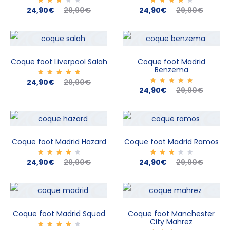
Le
Le
Le
Le
24,90
Note
€
29,90
€
24,90
Note
€
29,90
€
3.00
4.00
sur
sur 5
prix
prix
prix
prix
5
actuel
initial
actuel
initial
est :
était :
est :
était :
Coque foot Liverpool Salah
Coque foot Madrid
Benzema
24,90€.
29,90€.
24,90€.
29,90€.
Le
Le
24,90
Note
€
29,90
€
5.00
Le
Le
24,90
Note
€
29,90
€
sur 5
5.00
prix
prix
sur 5
prix
prix
actuel
initial
actuel
initial
est :
était :
est :
était :
Coque foot Madrid Hazard
Coque foot Madrid Ramos
24,90€.
29,90€.
24,90€.
29,90€.
Le
Le
Le
Le
24,90
Note
€
29,90
€
24,90
Note
€
29,90
€
4.00
3.00
sur 5
sur
prix
prix
prix
prix
5
actuel
initial
actuel
initial
est :
était :
est :
était :
Coque foot Madrid Squad
Coque foot Manchester
City Mahrez
24,90€.
29,90€.
24,90€.
29,90€.