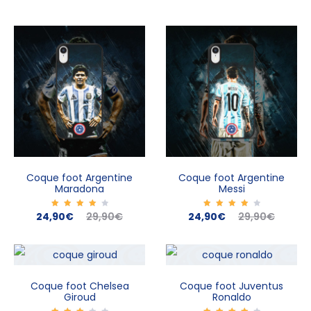
Coque foot Argentine
Coque foot Argentine
Maradona
Messi
Le
Le
Le
Le
24,90
Note
€
29,90
€
24,90
Note
€
29,90
€
4.00
4.00
sur 5
sur 5
prix
prix
prix
prix
actuel
initial
actuel
initial
est :
était :
est :
était :
Coque foot Chelsea
Coque foot Juventus
Giroud
Ronaldo
24,90€.
29,90€.
24,90€.
29,90€.