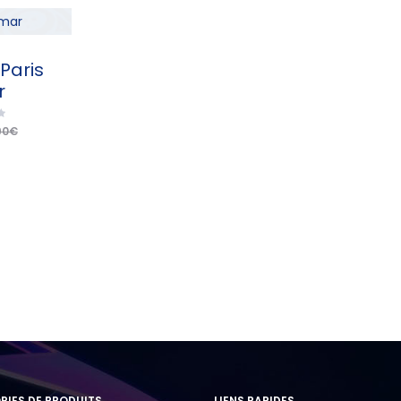
actuel
initial
actuel
i
est :
était :
est :
é
24,90€.
29,90€.
24,90€.
29
Paris
r
90
€
IES DE PRODUITS
LIENS RAPIDES