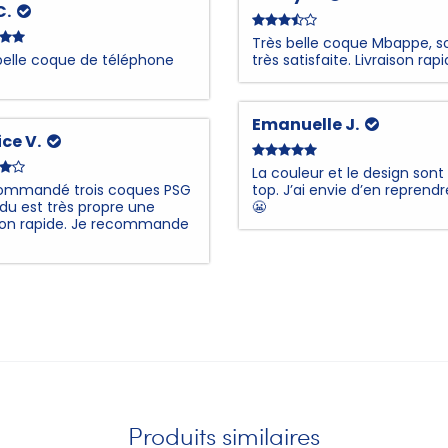
 C.
Très belle coque Mbappe, so
belle coque de téléphone
très satisfaite. Livraison rapi
Emanuelle J.
ice V.
La couleur et le design sont
commandé trois coques PSG
top. J’ai envie d’en reprend
ndu est très propre une
😬
ison rapide. Je recommande
Produits similaires