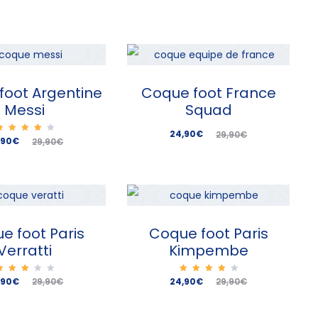
foot Argentine
Coque foot France
Messi
Squad
Le
Le
24,90
€
29,90
€
Note
Le
,90
€
29,90
€
4.00
sur 5
prix
prix
prix
actuel
initial
nitial
est :
était :
tait :
24,90€.
29,90€.
,90€.
e foot Paris
Coque foot Paris
Verratti
Kimpembe
Note
Le
Le
Note
Le
,90
€
24,90
€
29,90
€
29,90
€
3.00
4.00
sur
sur 5
prix
5
prix
prix