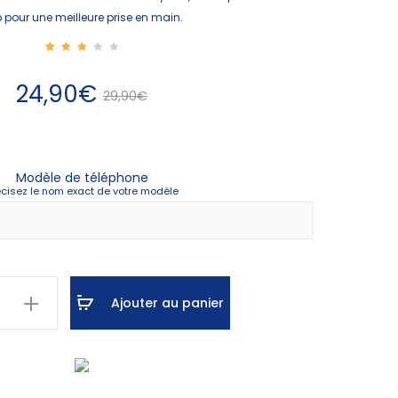
p pour une meilleure prise en main.
1
Noté
3.00
sur
Le
Le
24,90
€
5
29,90
€
bas
é
sur
nota
ix
prix
tion
clie
nt
Modèle de téléphone
el
initial
écisez le nom exact de votre modèle
 :
était :
€.
29,90€.
Ajouter au panier