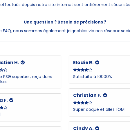
ffectués depuis notre site internet sont entièrement sécurisés v
Une question ? Besoin de précisions ?
otre FAQ, nous sommes également joignables via nos réseaux soci
stien H.
Elodie R.
 PSG superbe , reçu dans
Satisfaite à 10000%
lais
Christian F.
a F.
Super coque et allez l'OM
l
Cindy A.