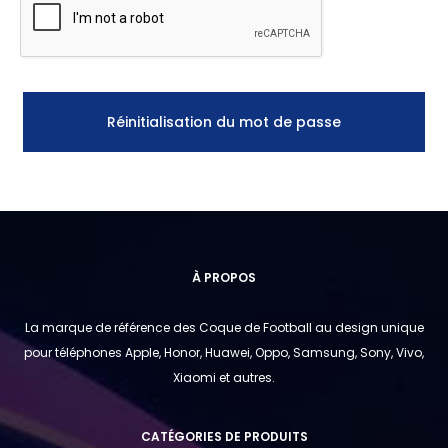
e
p
a
Réinitialisation du mot de passe
s
s
e
p
À PROPOS
e
La marque de référence des Coque de Football au design unique
pour téléphones Apple, Honor, Huawei, Oppo, Samsung, Sony, Vivo,
r
Xiaomi et autres.
d
CATÉGORIES DE PRODUITS